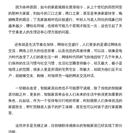
因为各种原因，如今的家庭规模在逐渐缩小，从上个世纪的四世同堂
的那种大家庭，到如今的三口之家，两口之家，甚至是单身家庭转变，晚
婚晚育的观念，丁克家族相对也比较盛行。年轻人与老人同住的现象已经
越来越少，哪怕在同城，也很有可能几个星期才能见一次，这也引起了关
于空巢老人的生理还有心理方面的问题。
还有就是生活节奏在加快，网络社交盛行，人们更多的是通过网络在
交流，网络上巨大的信息容量，以及信息的高速传播，可以说，就像是电
力时代改变了人们的夜生活一样，网络时代同样飞快地扭转了几千年来人
们保持的生活习惯与社交习惯，生活社交圈变得极小，却又极大，极小是
地理上的范围，很多人更是所谓的宅男宅女，而极大，却因为他们足不出
户，就能够交友、购物，对地球另一端的网友交流对话。
一切都在改变，智能家居自然也不可能墨守成规，除了传统的智能家
居功能之外，更多的，智能家居将会在人们未来的生活中扮演更加重要的
角色，比如说，作为一个安排每日行程的管家，时刻观察人们身体状况的
家庭医生，帮忙照顾老人孩子的护工保姆，甚至也可以对孩子进行家庭教
育。
这些并非是无稽之谈，目前物联传感推出的智能家居已经实现了部分
功能。